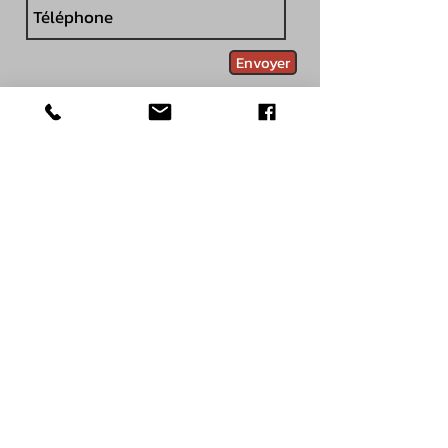
Envoyer
Besoin d'un devis ?
Par mail :
marcos.ludovic@outlook.co
m
Accueil